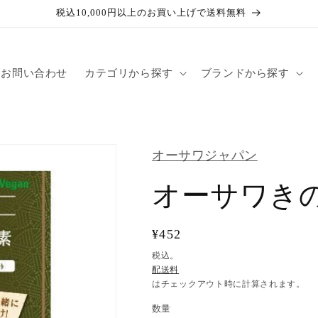
税込10,000円以上のお買い上げで送料無料
お問い合わせ
カテゴリから探す
ブランドから探す
オーサワジャパン
オーサワき
通
¥452
常
税込。
配送料
価
はチェックアウト時に計算されます。
格
数量