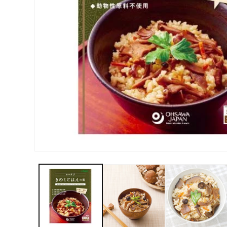
モ
ー
ダ
ル
で
メ
デ
ィ