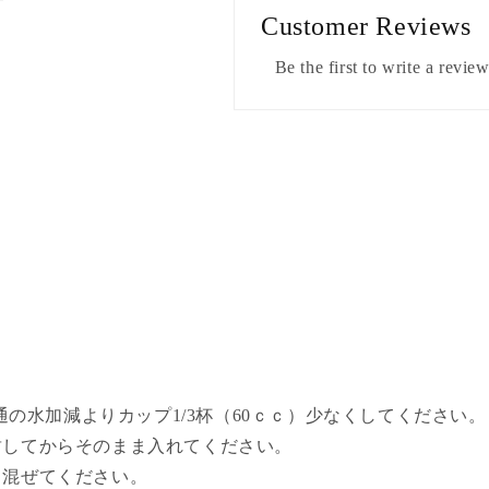
す
す
Customer Reviews
Be the first to write a revie
普通の水加減よりカップ1/3杯（60ｃｃ）少なくしてください。
封してからそのまま入れてください。
き混ぜてください。