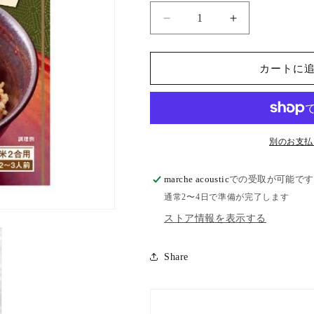
オ
オ
ー
ー
サ
サ
カートに
ワ
ワ
き
き
の
の
こ
こ
ご
ご
別のお支払
は
は
ん
ん
marche acoustic
での受取が可能です
の
の
通常2〜4日で準備が完了します
素
素
ストア情報を表示する
の
の
数
数
Share
量
量
を
を
減
増
ら
や