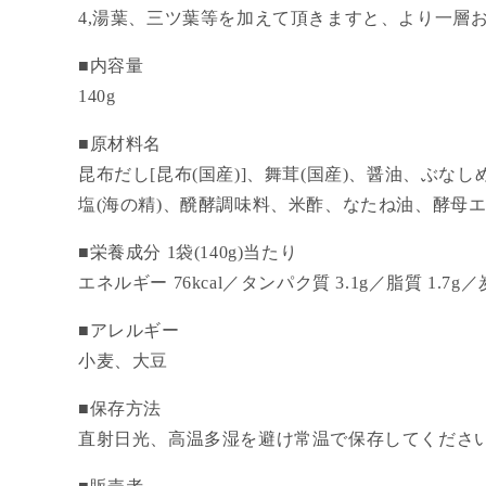
4,湯葉、三ツ葉等を加えて頂きますと、より一層
■内容量
140g
■原材料名
昆布だし[昆布(国産)]、舞茸(国産)、醤油、ぶな
塩(海の精)、醗酵調味料、米酢、なたね油、酵母
■栄養成分
1袋(140g)当たり
エネルギー 76kcal／タンパク質 3.1g／脂質 1.7g
■アレルギー
小麦、大豆
■保存方法
直射日光、高温多湿を避け常温で保存してくださ