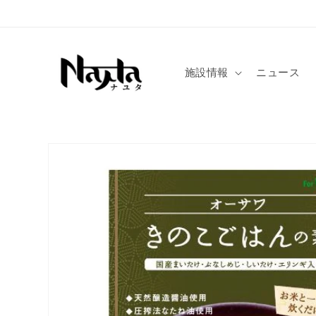
コンテ
ンツに
進む
施設情報
ニュース
商品情
報にス
キップ