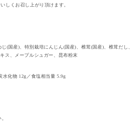
おいしくお召し上がり頂けます。
しめじ(国産)、特別栽培にんじん(国産)、椎茸(国産)、椎茸だ
エキス、メープルシュガー、昆布粉末
／炭水化物 12g／食塩相当量 5.9g
い。