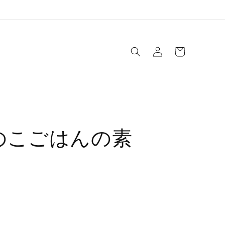
ロ
カ
グ
ー
イ
ト
ン
のこごはんの素