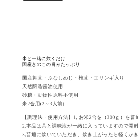
ア
(1)
を
開
く
米と一緒に炊くだけ
国産きのこの旨みたっぷり
国産舞茸・ぶなしめじ・椎茸・エリンギ入り
天然醸造醤油使用
砂糖・動物性原料不使用
米2合用(2～3人前)
【調理法・使用方法】1, お米2合を（300ｇ）を
2,本品は具と調味液が一緒に入っていますので開
3,普通に炊いていただき、炊き上がったら軽くか